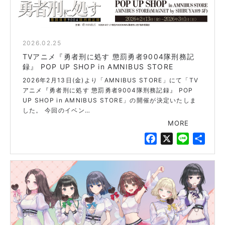
2026.02.25
blue
TVアニメ『勇者刑に処す 懲罰勇者9004隊刑務記
録』 POP UP SHOP in AMNIBUS STORE
2026年2月13日(金)より「AMNIBUS STORE」にて「TV
アニメ『勇者刑に処す 懲罰勇者9004隊刑務記録』 POP
UP SHOP in AMNIBUS STORE」の開催が決定いたしま
した。 今回のイベン…
MORE
F
X
L
共
a
i
有
c
n
e
e
b
o
o
k