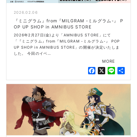
2026.02.06
blue
『ミニグラム』from『MILGRAM -ミルグラム-』 P
OP UP SHOP in AMNIBUS STORE
2026年2月27日(金)より「AMNIBUS STORE」にて
「『ミニグラム』from『MILGRAM -ミルグラム-』 POP
UP SHOP in AMNIBUS STORE」の開催が決定いたしま
した。 今回のイベ…
MORE
F
X
L
共
a
i
有
c
n
e
e
b
o
o
k