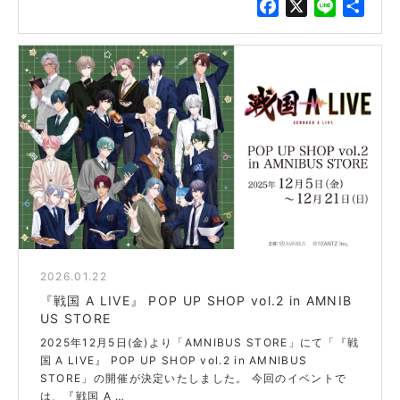
F
X
L
共
a
i
有
c
n
e
e
b
o
o
k
2026.01.22
blue
『戦国 A LIVE』 POP UP SHOP vol.2 in AMNIB
US STORE
2025年12月5日(金)より「AMNIBUS STORE」にて「『戦
国 A LIVE』 POP UP SHOP vol.2 in AMNIBUS
STORE」の開催が決定いたしました。 今回のイベントで
は、『戦国 A …