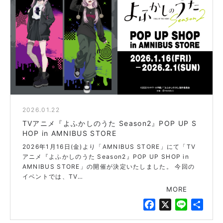
b
o
o
k
2026.01.22
blue
TVアニメ『よふかしのうた Season2』POP UP S
HOP in AMNIBUS STORE
2026年1月16日(金)より「AMNIBUS STORE」にて「TV
アニメ『よふかしのうた Season2』POP UP SHOP in
AMNIBUS STORE」の開催が決定いたしました。 今回の
イベントでは、TV…
MORE
F
X
L
共
a
i
有