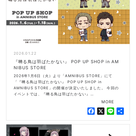
o
k
2026.01.22
blue
『囀る鳥は羽ばたかない』 POP UP SHOP in AM
NIBUS STORE
2026年1月6日（火）より「AMNIBUS STORE」にて
「『囀る鳥は羽ばたかない』 POP UP SHOP in
AMNIBUS STORE」の開催が決定いたしました。 今回の
イベントでは、『囀る鳥は羽ばたかない』…
MORE
F
X
L
共
a
i
有
c
n
e
e