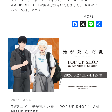
てアニメ「デート・ア・ライブV」 POP UP SHOP in
AMNIBUS STOREの開催が決定いたしました。 今回のイ
ベントでは、アニメ…
MORE
F
X
L
共
a
i
有
c
n
e
e
b
o
o
k
2026.03.06
blue
TVアニメ「光が死んだ夏」 POP UP SHOP in AM
NIBUS STORE