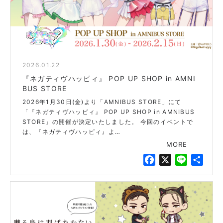
2026.01.22
blue
『ネガティヴハッピィ』 POP UP SHOP in AMNI
BUS STORE
2026年1月30日(金)より「AMNIBUS STORE」にて
「『ネガティヴハッピィ』 POP UP SHOP in AMNIBUS
STORE」の開催が決定いたしました。 今回のイベントで
は、『ネガティヴハッピィ』よ…
MORE
F
X
L
共
a
i
有
c
n
e
e
b
o