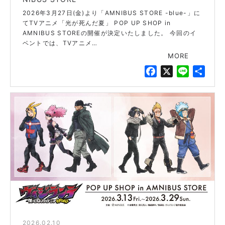
2026年3月27日(金)より「AMNIBUS STORE -blue-」に
てTVアニメ「光が死んだ夏」 POP UP SHOP in
AMNIBUS STOREの開催が決定いたしました。 今回のイ
ベントでは、TVアニメ…
MORE
F
X
L
共
a
i
有
c
n
e
e
b
o
o
k
2026.02.10
blue