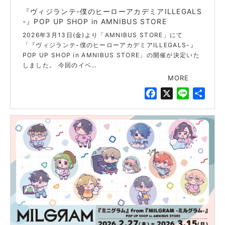
『ヴィジランテ-僕のヒーローアカデミアILLEGALS
-』POP UP SHOP in AMNIBUS STORE
2026年3月13日(金)より「AMNIBUS STORE」にて
「『ヴィジランテ-僕のヒーローアカデミアILLEGALS-』
POP UP SHOP in AMNIBUS STORE」の開催が決定いた
しました。 今回のイベ…
MORE
F
X
L
共
a
i
有
c
n
e
e
b
o
o
k