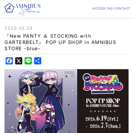
ACCESS
FAQ
CONTACT
2026.05.29
『New PANTY ＆ STOCKING with
GARTERBELT』 POP UP SHOP in AMNIBUS
STORE -blue-
F
X
L
共
a
i
有
c
n
e
e
b
o
o
k