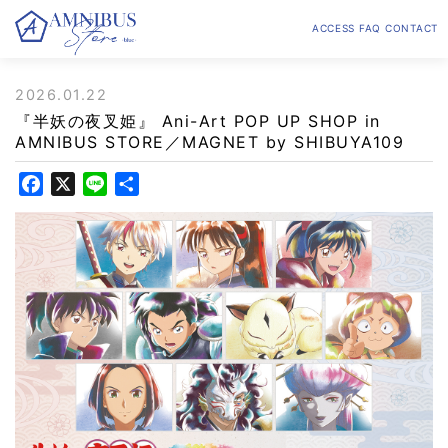
ACCESS
FAQ
CONTACT
2026.01.22
『半妖の夜叉姫』 Ani-Art POP UP SHOP in
AMNIBUS STORE／MAGNET by SHIBUYA109
F
X
L
共
a
i
有
c
n
e
e
b
o
o
k