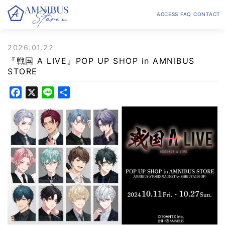
ACCESS
FAQ
CONTACT
2026.01.22
『戦国 A LIVE』POP UP SHOP in AMNIBUS
STORE
F
X
L
共
a
i
有
c
n
e
e
b
o
o
k