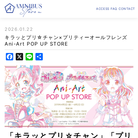
ACCESS
FAQ
CONTACT
2026.01.22
キラッとプリ☆チャン×プリティーオールフレンズ
Ani-Art POP UP STORE
F
X
L
共
a
i
有
c
n
e
e
b
o
o
k
「キラッとプリ☆チャン」「プリ