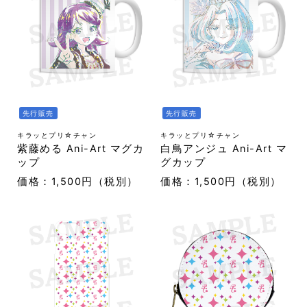
先行販売
先行販売
キラッとプリ☆チャン
キラッとプリ☆チャン
紫藤める Ani-Art マグカ
白鳥アンジュ Ani-Art マ
ップ
グカップ
価格：1,500円（税別）
価格：1,500円（税別）