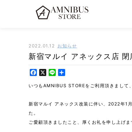
2022.01.12
お知らせ
新宿マルイ アネックス店 
F
X
L
共
a
i
有
いつもAMNIBUS STOREをご利用頂きま
c
n
e
e
b
新宿マルイ アネックス改装に伴い、2022年1月
o
た。
o
k
ご愛顧頂きましたこと、厚くお礼を申し上げま