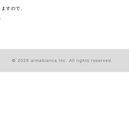
いりますので、
。
© 2026 armabianca Inc.
All rights reserved.