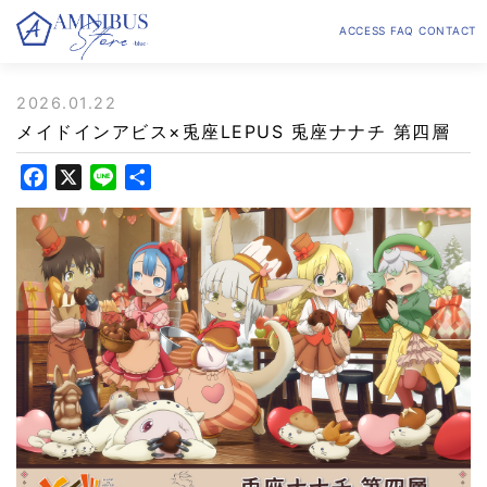
ACCESS
FAQ
CONTACT
2026.01.22
メイドインアビス×兎座LEPUS 兎座ナナチ 第四層
F
X
L
共
a
i
有
c
n
e
e
b
o
o
k