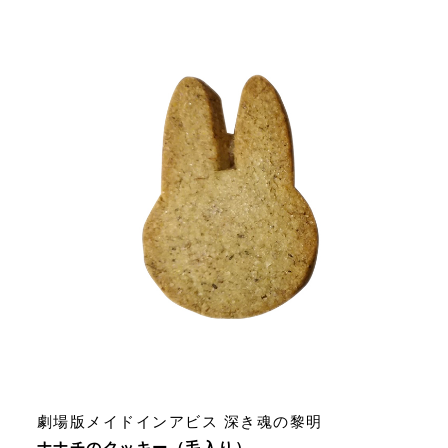
劇場版メイドインアビス 深き魂の黎明
ナナチのクッキー（毛入り）