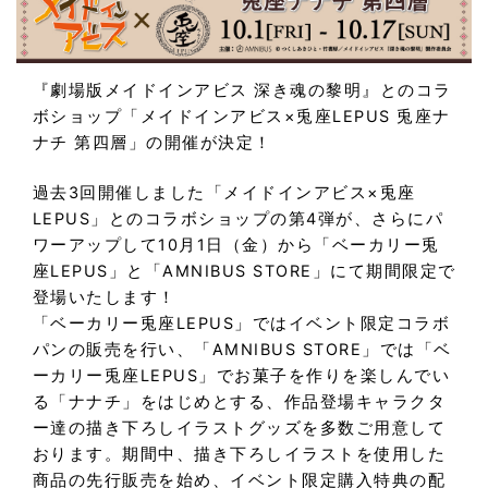
『劇場版メイドインアビス 深き魂の黎明』とのコラ
ボショップ「メイドインアビス×兎座LEPUS 兎座ナ
ナチ 第四層」の開催が決定！
過去3回開催しました「メイドインアビス×兎座
LEPUS」とのコラボショップの第4弾が、さらにパ
ワーアップして10月1日（金）から「ベーカリー兎
座LEPUS」と「AMNIBUS STORE」にて期間限定で
登場いたします！
「ベーカリー兎座LEPUS」ではイベント限定コラボ
パンの販売を行い、「AMNIBUS STORE」では「ベ
ーカリー兎座LEPUS」でお菓子を作りを楽しんでい
る「ナナチ」をはじめとする、作品登場キャラクタ
ー達の描き下ろしイラストグッズを多数ご用意して
おります。期間中、描き下ろしイラストを使用した
商品の先行販売を始め、イベント限定購入特典の配