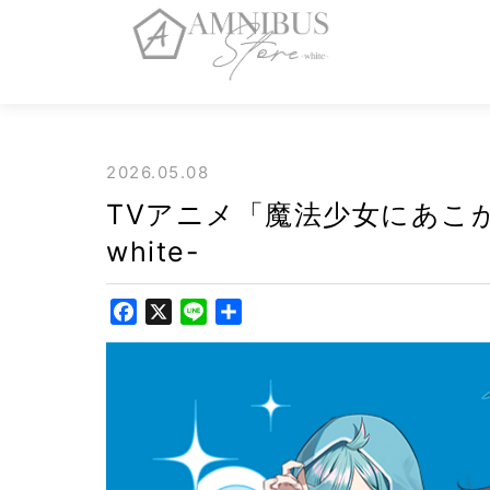
2026.05.08
TVアニメ「魔法少女にあこがれて」
white-
F
X
L
共
a
i
有
c
n
e
e
b
o
o