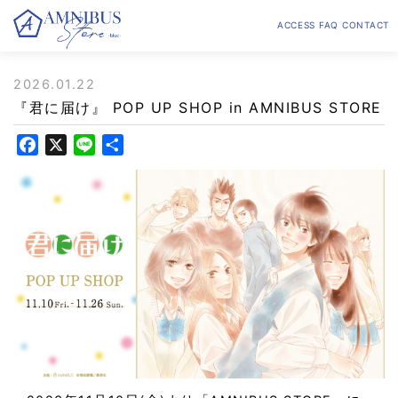
ACCESS
FAQ
CONTACT
2026.01.22
『君に届け』 POP UP SHOP in AMNIBUS STORE
F
X
L
共
a
i
有
c
n
e
e
b
o
o
k