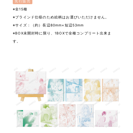
先行販売
※全15種
※ブラインド仕様のため絵柄はお選びいただけません。
※サイズ：（約）長辺80mm×短辺53mm
※BOX未開封時に限り、1BOXで全種コンプリート出来ま
す。