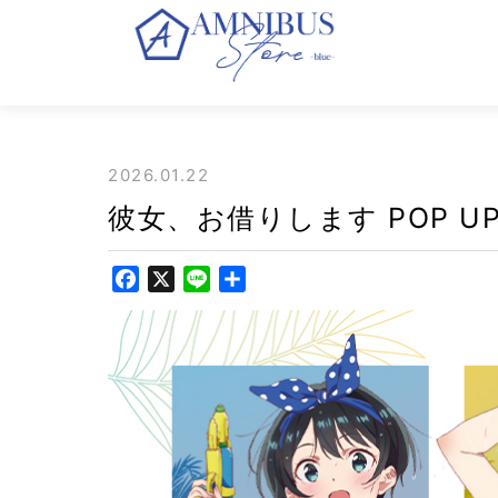
2026.01.22
彼女、お借りします POP UP SH
F
X
L
共
a
i
有
c
n
e
e
b
o
o
k