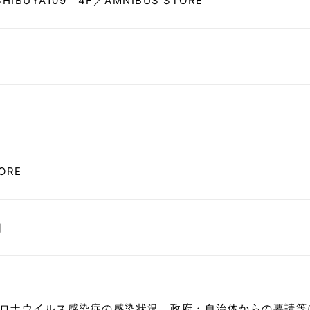
SHIBUYA109 4F／AMNIBUS STORE
ORE
日
コロナウイルス感染症の感染状況、政府・自治体からの要請等