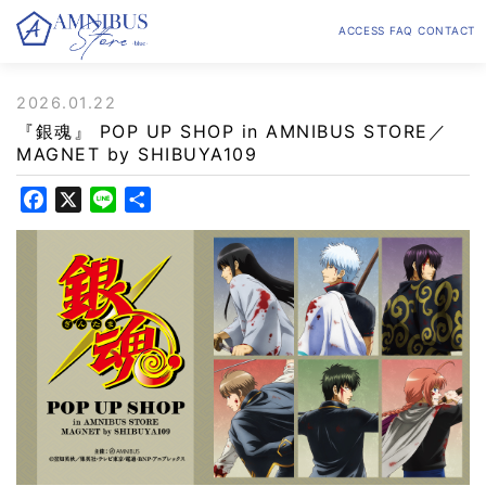
ACCESS
FAQ
CONTACT
2026.01.22
『銀魂』 POP UP SHOP in AMNIBUS STORE／
MAGNET by SHIBUYA109
F
X
L
共
a
i
有
c
n
e
e
b
o
o
k