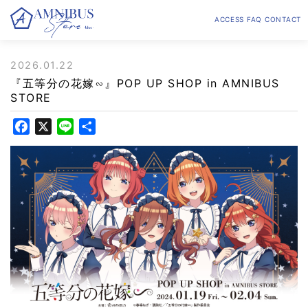
ACCESS
FAQ
CONTACT
2026.01.22
『五等分の花嫁∽』POP UP SHOP in AMNIBUS
STORE
F
X
L
共
a
i
有
c
n
e
e
b
o
o
k