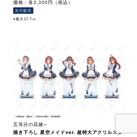
価格：各3,300円（税込）
先行販売
※最大27.7㎝
五等分の花嫁∽
描き下ろし 星空メイドver. 超特大アクリルスタ